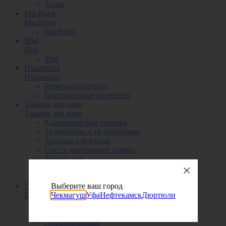
Tecno
MacBook
MacBook
MacBook
iPad
iPad
iPad
Пылесосы
Пылесосы
Роботы-пылесосы
Вертикальные пылесосы
Товары для дома
Товары для дома
Климатическая техника
Телевизоры и тв приставки
Техника для кухни
Свет и настольные лампы
Умный дом
Уход за собой
Видеонаблюдение
Гаджеты
Выберите ваш город
Гаджеты
Чекмагуш
Уфа
Нефтекамск
Дюртюли
Для детей
Смарт часы
Для автомобиля