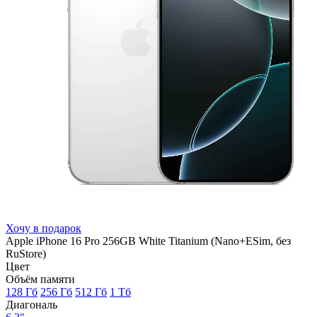
Хочу в подарок
Apple iPhone 16 Pro 256GB White Titanium (Nano+ESim, без
RuStore)
Цвет
Объём памяти
128 Гб
256 Гб
512 Гб
1 Тб
Диагональ